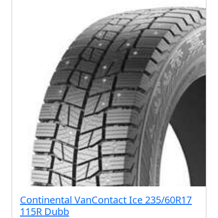
Continental VanContact Ice 235/60R17
115R Dubb