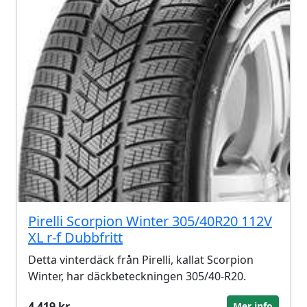
Pirelli Scorpion Winter 305/40R20 112V
XL r-f Dubbfritt
Detta vinterdäck från Pirelli, kallat Scorpion
Winter, har däckbeteckningen 305/40-R20.
4 419 kr
Mer info