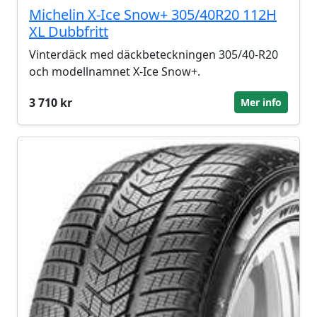
Michelin X-Ice Snow+ 305/40R20 112H
XL Dubbfritt
Vinterdäck med däckbeteckningen 305/40-R20
och modellnamnet X-Ice Snow+.
3 710 kr
Mer info