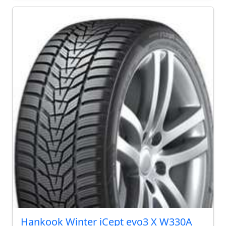
Hankook Winter iCept evo3 X W330A