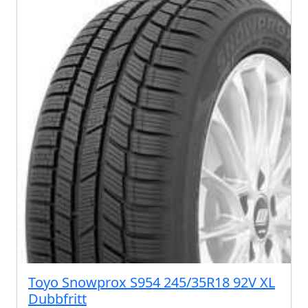
Toyo Snowprox S954 245/35R18 92V XL
Dubbfritt