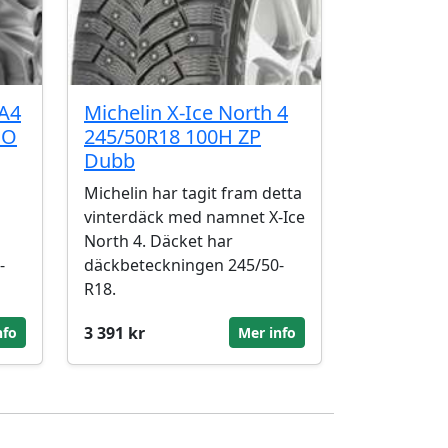
PA4
Michelin X-Ice North 4
MO
245/50R18 100H ZP
Dubb
Michelin har tagit fram detta
vinterdäck med namnet X-Ice
North 4. Däcket har
-
däckbeteckningen 245/50-
R18.
3 391 kr
nfo
Mer info