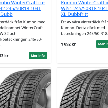
mho WinterCraft ice
Kumho WinterCraft i
32 245/50R18 104T
Wi51 245/50R18 104
 Dubb
XL Dubbfritt
terdäck från Kumho med
Ett av våra vinterdäck frå
ellnamnet WinterCraft
Kumho. Detta däck med
 Wi32 och
beteckningen 245/50-R18
kbeteckningen 245/50-
1 892 kr
Mer i
.
33 kr
Mer info