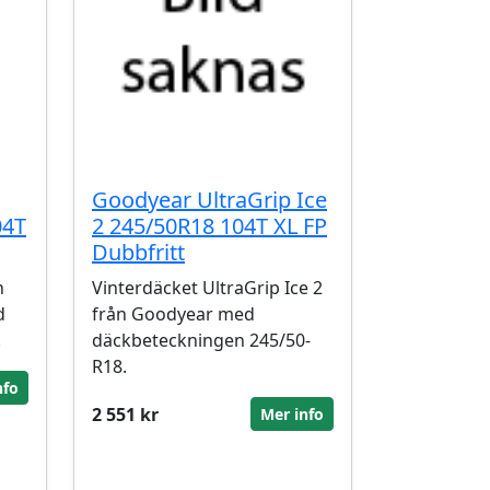
Goodyear UltraGrip Ice
04T
2 245/50R18 104T XL FP
Dubbfritt
n
Vinterdäcket UltraGrip Ice 2
d
från Goodyear med
.
däckbeteckningen 245/50-
R18.
nfo
2 551 kr
Mer info