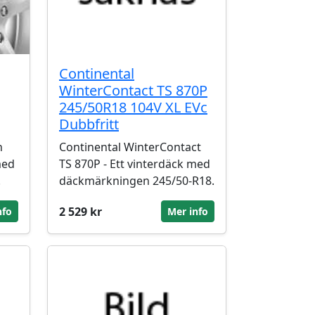
Continental
WinterContact TS 870P
245/50R18 104V XL EVc
Dubbfritt
n
Continental WinterContact
med
TS 870P - Ett vinterdäck med
.
däckmärkningen 245/50-R18.
2 529 kr
nfo
Mer info