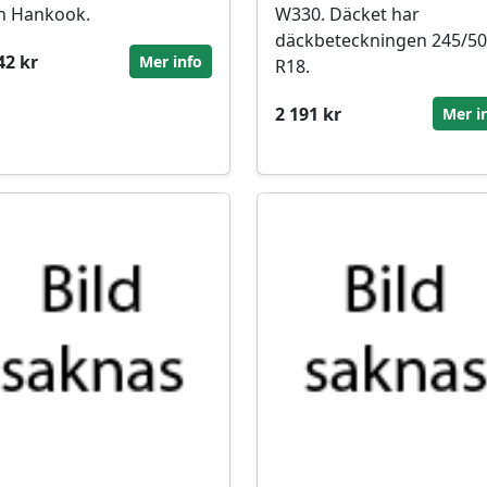
n Hankook.
W330. Däcket har
däckbeteckningen 245/50
42 kr
Mer info
R18.
2 191 kr
Mer i