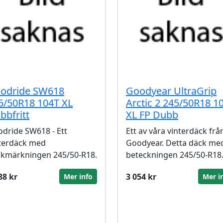
odride SW618
Goodyear UltraGrip
5/50R18 104T XL
Arctic 2 245/50R18 1
bbfritt
XL FP Dubb
dride SW618 - Ett
Ett av våra vinterdäck frå
terdäck med
Goodyear. Detta däck me
kmärkningen 245/50-R18.
beteckningen 245/50-R18
88 kr
3 054 kr
Mer info
Mer i