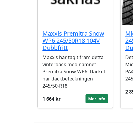
Maxxis Premitra Snow
Mi
WP6 245/50R18 104V
24
Dubbfritt
Du
Maxxis har tagit fram detta
Det
vinterdäck med namnet
Mic
Premitra Snow WP6. Däcket
PA4
har däckbeteckningen
245
245/50-R18.
2 8
1 664 kr
Mer info