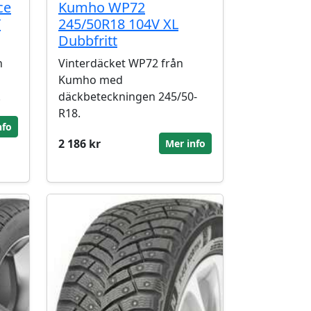
ce
Kumho WP72
T
245/50R18 104V XL
Dubbfritt
n
Vinterdäcket WP72 från
Kumho med
.
däckbeteckningen 245/50-
R18.
nfo
2 186 kr
Mer info