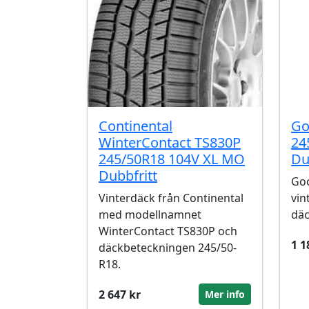
Continental
Go
WinterContact TS830P
24
245/50R18 104V XL MO
Du
Dubbfritt
Goo
Vinterdäck från Continental
vin
med modellnamnet
däc
WinterContact TS830P och
1 1
däckbeteckningen 245/50-
R18.
2 647 kr
Mer info