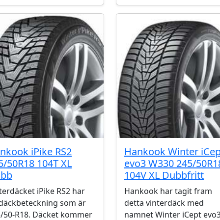
nkook iPike RS2
Hankook Winter iCep
5/50R18 104T XL
evo3 W330 245/50R1
bb
104V XL Dubbfritt
terdäcket iPike RS2 har
Hankook har tagit fram
däckbeteckning som är
detta vinterdäck med
/50-R18. Däcket kommer
namnet Winter iCept evo