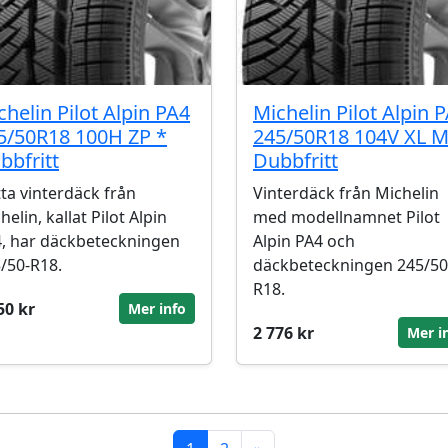
chelin Pilot Alpin PA4
Michelin Pilot Alpin 
5/50R18 100H ZP *
245/50R18 104V XL 
bbfritt
Dubbfritt
ta vinterdäck från
Vinterdäck från Michelin
helin, kallat Pilot Alpin
med modellnamnet Pilot
, har däckbeteckningen
Alpin PA4 och
/50-R18.
däckbeteckningen 245/50
R18.
50 kr
Mer info
2 776 kr
Mer i