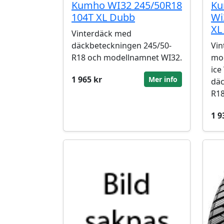
Kumho WI32 245/50R18
Ku
104T XL Dubb
Wi
XL
Vinterdäck med
däckbeteckningen 245/50-
Vin
R18 och modellnamnet WI32.
mod
ice
1 965 kr
Mer info
däc
R18
1 9