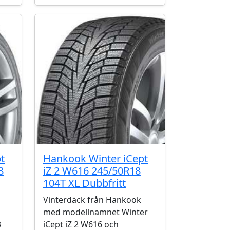
t
Hankook Winter iCept
8
iZ 2 W616 245/50R18
104T XL Dubbfritt
Vinterdäck från Hankook
med modellnamnet Winter
3
iCept iZ 2 W616 och