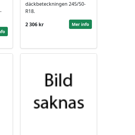
däckbeteckningen 245/50-
-
R18.
2 306 kr
Mer info
nfo