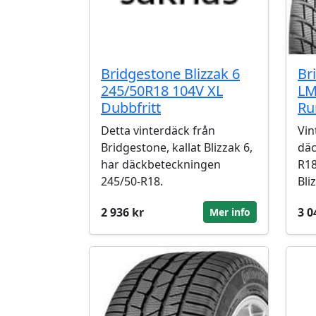
Bridgestone Blizzak 6
Br
245/50R18 104V XL
LM
Dubbfritt
Ru
Detta vinterdäck från
Vin
Bridgestone, kallat Blizzak 6,
däc
har däckbeteckningen
R1
245/50-R18.
Bli
2 936 kr
3 0
Mer info