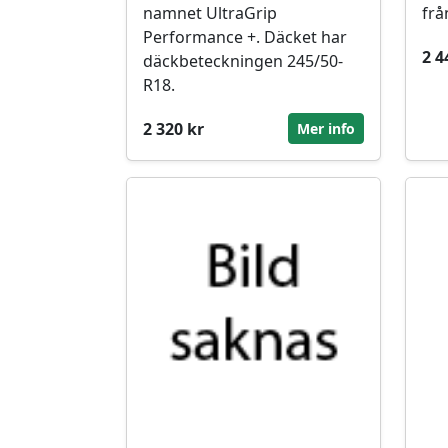
namnet UltraGrip
frå
Performance +. Däcket har
2 4
däckbeteckningen 245/50-
R18.
2 320 kr
Mer info