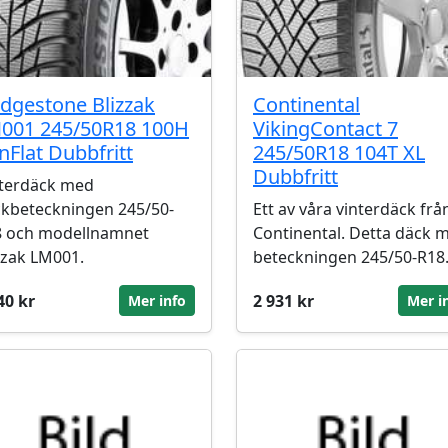
idgestone Blizzak
Continental
001 245/50R18 100H
VikingContact 7
nFlat Dubbfritt
245/50R18 104T XL
Dubbfritt
terdäck med
kbeteckningen 245/50-
Ett av våra vinterdäck frå
8 och modellnamnet
Continental. Detta däck 
zzak LM001.
beteckningen 245/50-R18
40 kr
2 931 kr
Mer info
Mer i