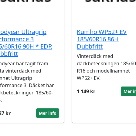
odyear Ultragrip
Kumho WP52+ EV
rformance 3
185/60R16 86H
5/60R16 90H * EDR
Dubbfritt
bbfritt
Vinterdäck med
dyear har tagit fram
däckbeteckningen 185/60
ta vinterdäck med
R16 och modellnamnet
net Ultragrip
WP52+ EV.
formance 3. Däcket har
1 149 kr
Mer i
kbeteckningen 185/60-
.
87 kr
Mer info