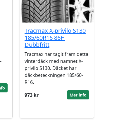
Tracmax X-privilo S130
185/60R16 86H
Dubbfritt
Tracmax har tagit fram detta
-
vinterdäck med namnet X-
privilo S130. Däcket har
däckbeteckningen 185/60-
R16.
nfo
973 kr
Mer info