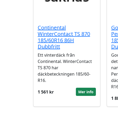
Continental
Go
WinterContact TS 870
Pe
185/60R16 86H
18
Dubbfritt
Du
Ett vinterdäck från
Goo
Continental. WinterContact
det
TS 870 har
nam
däckbeteckningen 185/60-
Per
R16.
däc
R16
1 561 kr
Mer info
1 8