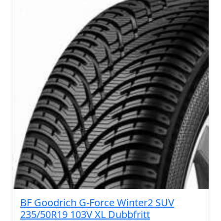
BF Goodrich G-Force Winter2 SUV
235/50R19 103V XL Dubbfritt