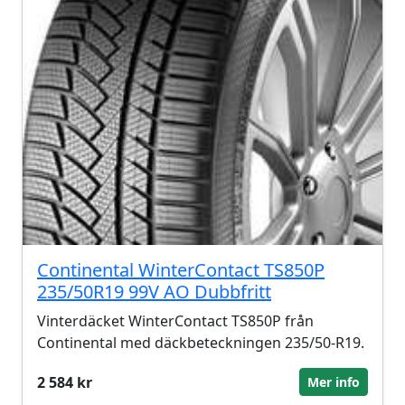
Continental WinterContact TS850P
235/50R19 99V AO Dubbfritt
Vinterdäcket WinterContact TS850P från
Continental med däckbeteckningen 235/50-R19.
2 584 kr
Mer info