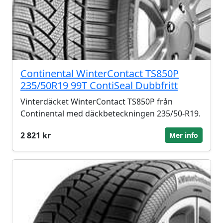
Continental WinterContact TS850P
235/50R19 99T ContiSeal Dubbfritt
Vinterdäcket WinterContact TS850P från
Continental med däckbeteckningen 235/50-R19.
2 821 kr
Mer info