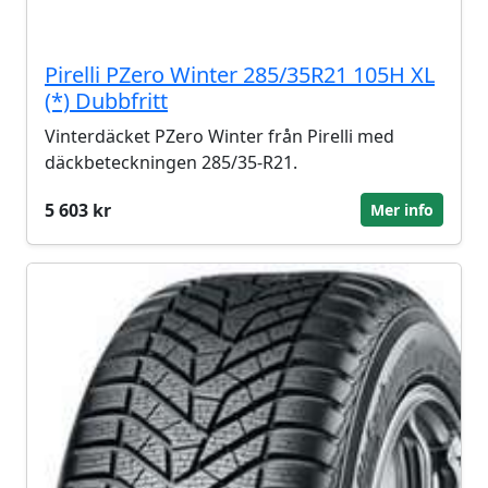
Pirelli PZero Winter 285/35R21 105H XL
(*) Dubbfritt
Vinterdäcket PZero Winter från Pirelli med
däckbeteckningen 285/35-R21.
5 603 kr
Mer info