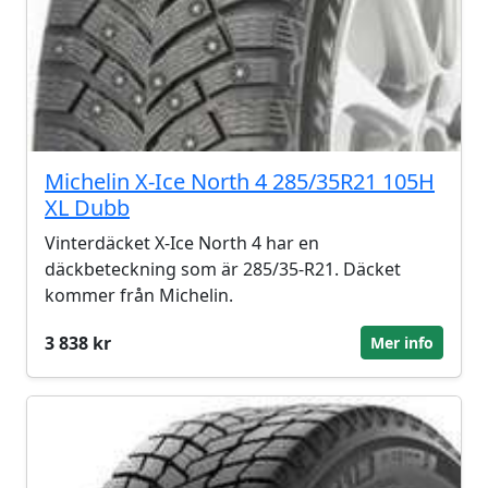
Michelin X-Ice North 4 285/35R21 105H
XL Dubb
Vinterdäcket X-Ice North 4 har en
däckbeteckning som är 285/35-R21. Däcket
kommer från Michelin.
3 838 kr
Mer info