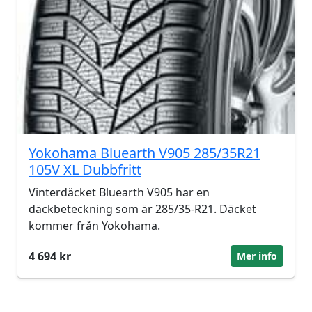
Yokohama Bluearth V905 285/35R21
105V XL Dubbfritt
Vinterdäcket Bluearth V905 har en
däckbeteckning som är 285/35-R21. Däcket
kommer från Yokohama.
4 694 kr
Mer info