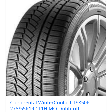
Continental WinterContact TS850P
275/55R19 111H MO Dubbfritt