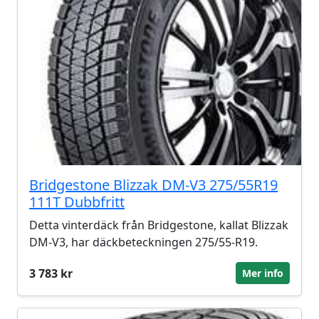
Bridgestone Blizzak DM-V3 275/55R19
111T Dubbfritt
Detta vinterdäck från Bridgestone, kallat Blizzak
DM-V3, har däckbeteckningen 275/55-R19.
3 783 kr
Mer info