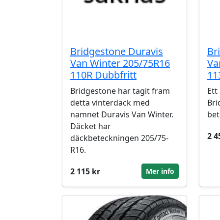
Bridgestone Duravis
Br
Van Winter 205/75R16
Va
110R Dubbfritt
11
Bridgestone har tagit fram
Ett
detta vinterdäck med
Bri
namnet Duravis Van Winter.
bet
Däcket har
2 4
däckbeteckningen 205/75-
R16.
2 115 kr
Mer info