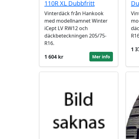
110R XL Dubbfritt
Du
Vinterdäck från Hankook
Vin
med modellnamnet Winter
mo
iCept LV RW12 och
däc
däckbeteckningen 205/75-
R16
R16.
1 3
1 604 kr
Mer info