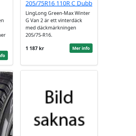
205/75R16 110R C Dubb
LingLong Green-Max Winter
en
G Van 2 är ett vinterdäck
med däckmärkningen
mer
205/75-R16.
1 187 kr
Mer info
nfo