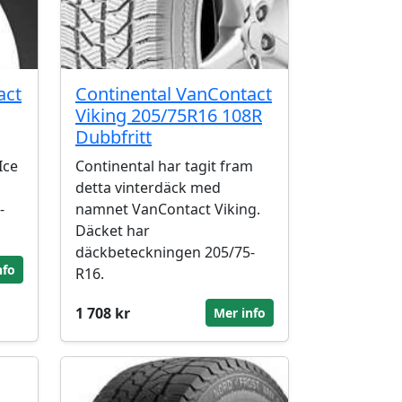
act
Continental VanContact
Viking 205/75R16 108R
Dubbfritt
Ice
Continental har tagit fram
detta vinterdäck med
-
namnet VanContact Viking.
Däcket har
däckbeteckningen 205/75-
nfo
R16.
1 708 kr
Mer info