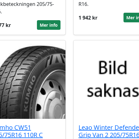
kbeteckningen 205/75-
R16.
.
1 942 kr
Mer i
77 kr
Mer info
mho CW51
Leao Winter Defende
5/75R16 110R C
Grip Van 2 205/75R1