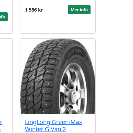
1 586 kr
Mer info
nfo
r
LingLong Green-Max
6
Winter G Van 2