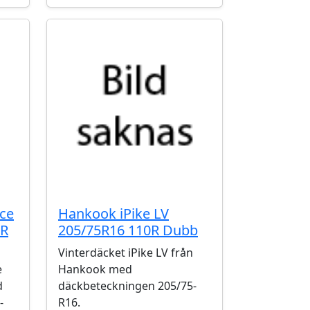
Ice
Hankook iPike LV
3R
205/75R16 110R Dubb
Vinterdäcket iPike LV från
e
Hankook med
d
däckbeteckningen 205/75-
-
R16.