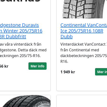
idgestone Duravis
Continental VanCont
n Winter 205/75R16
Ice 205/75R16 108R
3R Dubbfritt
Dubb
 av våra vinterdäck från
Vinterdäcket VanContact 
dgestone. Detta däck med
från Continental med
eckningen 205/75-R16.
däckbeteckningen 205/75
R16.
56 kr
Mer info
1 949 kr
Mer i