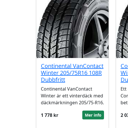
Continental VanContact
Co
Winter 205/75R16 108R
Wi
Dubbfritt
Du
Continental VanContact
Ett
Winter är ett vinterdäck med
Con
däckmärkningen 205/75-R16.
bet
1 778 kr
2 0
Mer info