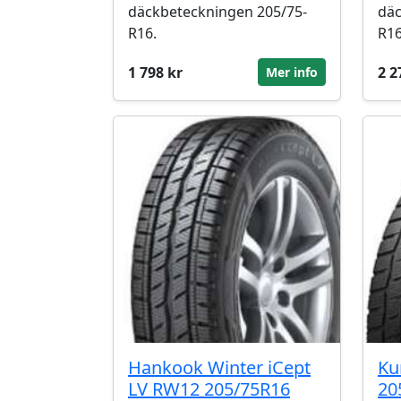
däckbeteckningen 205/75-
däc
R16.
R16
1 798 kr
2 2
Mer info
Hankook Winter iCept
Ku
LV RW12 205/75R16
20