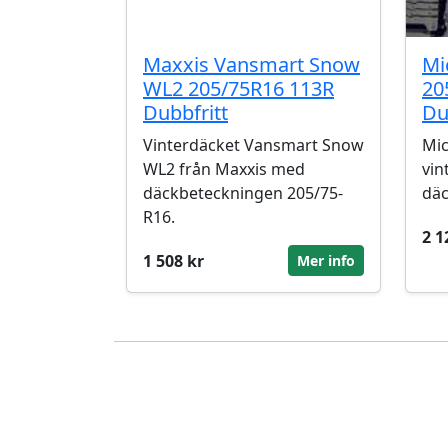
Maxxis Vansmart Snow
Mi
WL2 205/75R16 113R
20
Dubbfritt
Du
Vinterdäcket Vansmart Snow
Mic
WL2 från Maxxis med
vin
däckbeteckningen 205/75-
däc
R16.
2 1
1 508 kr
Mer info