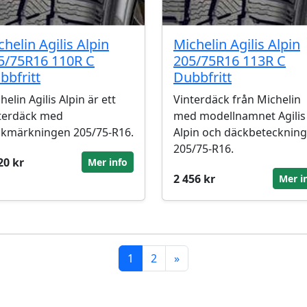
chelin Agilis Alpin
Michelin Agilis Alpin
5/75R16 110R C
205/75R16 113R C
bbfritt
Dubbfritt
helin Agilis Alpin är ett
Vinterdäck från Michelin
terdäck med
med modellnamnet Agilis
kmärkningen 205/75-R16.
Alpin och däckbetecknin
205/75-R16.
20 kr
Mer info
2 456 kr
Mer i
1
2
»