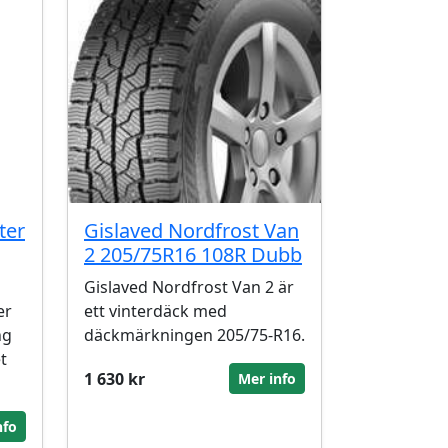
ter
Gislaved Nordfrost Van
2 205/75R16 108R Dubb
Gislaved Nordfrost Van 2 är
er
ett vinterdäck med
ng
däckmärkningen 205/75-R16.
t
1 630 kr
Mer info
nfo