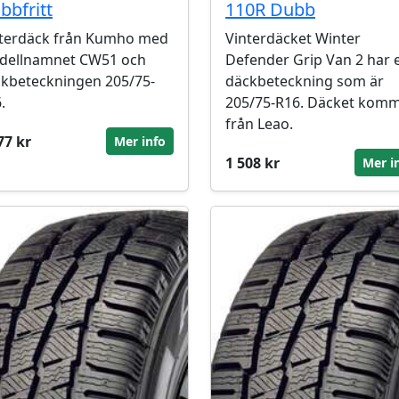
bbfritt
110R Dubb
terdäck från Kumho med
Vinterdäcket Winter
dellnamnet CW51 och
Defender Grip Van 2 har 
kbeteckningen 205/75-
däckbeteckning som är
.
205/75-R16. Däcket kom
från Leao.
77 kr
Mer info
1 508 kr
Mer i