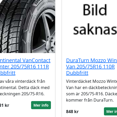
ntinental VanContact
DuraTurn Mozzo Win
nter 205/75R16 111R
Van 205/75R16 110R
bbfritt
Dubbfritt
 av våra vinterdäck från
Vinterdäcket Mozzo Wint
tinental. Detta däck med
Van har en däckbeteckni
eckningen 205/75-R16.
som är 205/75-R16. Däcke
kommer från DuraTurn.
31 kr
Mer info
848 kr
Mer i