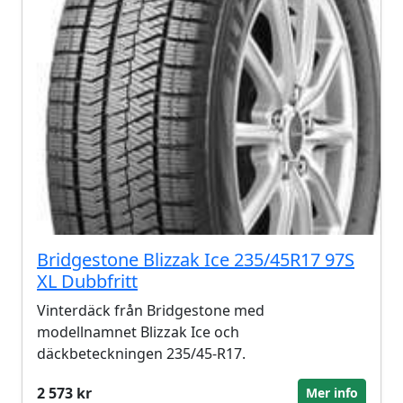
Bridgestone Blizzak Ice 235/45R17 97S
XL Dubbfritt
Vinterdäck från Bridgestone med
modellnamnet Blizzak Ice och
däckbeteckningen 235/45-R17.
2 573 kr
Mer info