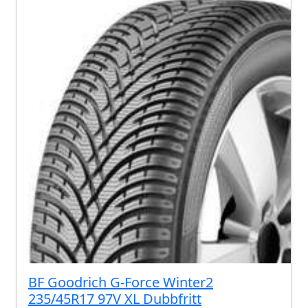
BF Goodrich G-Force Winter2
235/45R17 97V XL Dubbfritt