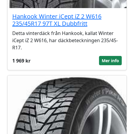
Hankook Winter iCept iZ 2 W616
235/45R17 97T XL Dubbfritt
Detta vinterdäck från Hankook, kallat Winter
iCept iZ 2 W616, har däckbeteckningen 235/45-
R17.
1 969 kr
Mer info