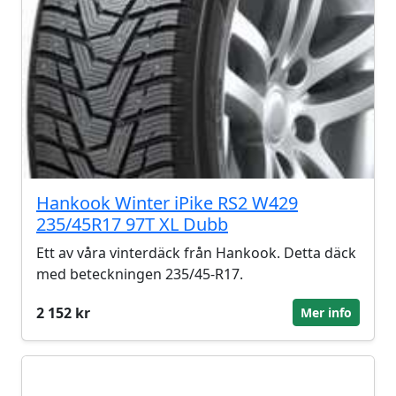
Hankook Winter iPike RS2 W429
235/45R17 97T XL Dubb
Ett av våra vinterdäck från Hankook. Detta däck
med beteckningen 235/45-R17.
2 152 kr
Mer info