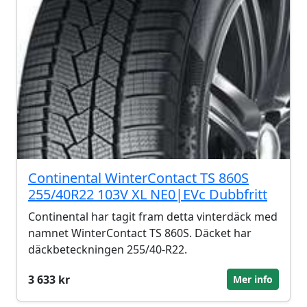
Continental WinterContact TS 860S
255/40R22 103V XL NE0|EVc Dubbfritt
Continental har tagit fram detta vinterdäck med
namnet WinterContact TS 860S. Däcket har
däckbeteckningen 255/40-R22.
3 633 kr
Mer info