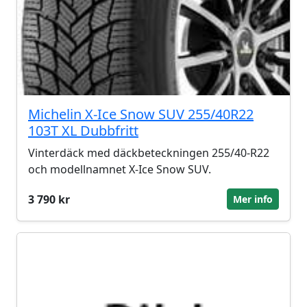
Michelin X-Ice Snow SUV 255/40R22
103T XL Dubbfritt
Vinterdäck med däckbeteckningen 255/40-R22
och modellnamnet X-Ice Snow SUV.
3 790 kr
Mer info