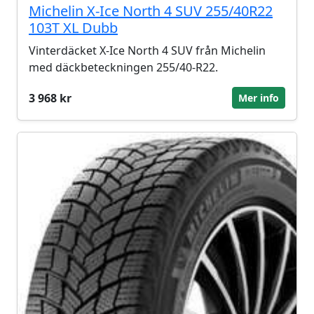
Michelin X-Ice North 4 SUV 255/40R22
103T XL Dubb
Vinterdäcket X-Ice North 4 SUV från Michelin
med däckbeteckningen 255/40-R22.
3 968 kr
Mer info