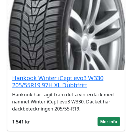
Hankook Winter iCept evo3 W330
205/55R19 97H XL Dubbfritt
Hankook har tagit fram detta vinterdäck med
namnet Winter iCept evo3 W330. Däcket har
däckbeteckningen 205/55-R19.
1 541 kr
Mer info