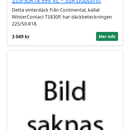
225/50R18 99V XL * SSR Dubbfritt
Detta vinterdäck från Continental, kallat
WinterContact TS830P, har däckbeteckningen
225/50-R18.
3 049 kr
Mer info