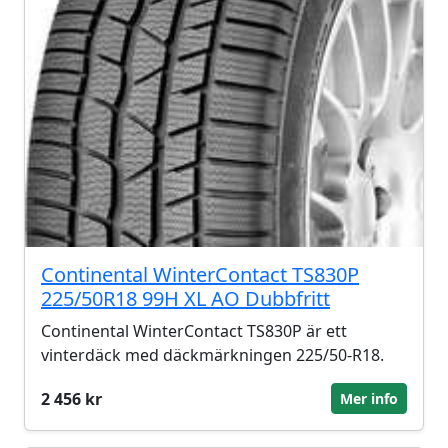
Continental WinterContact TS830P
225/50R18 99H XL AO Dubbfritt
Continental WinterContact TS830P är ett
vinterdäck med däckmärkningen 225/50-R18.
2 456 kr
Mer info