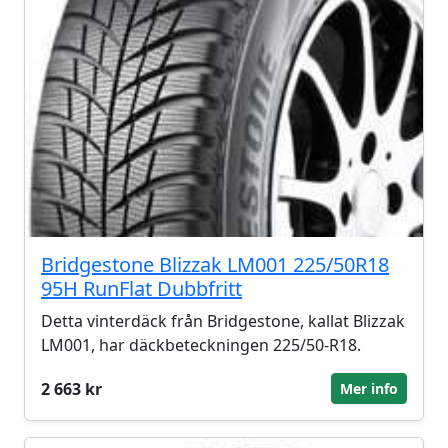
Bridgestone Blizzak LM001 225/50R18
95H RunFlat Dubbfritt
Detta vinterdäck från Bridgestone, kallat Blizzak
LM001, har däckbeteckningen 225/50-R18.
2 663 kr
Mer info