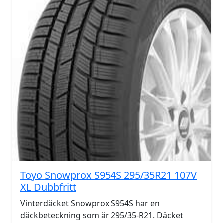
Toyo Snowprox S954S 295/35R21 107V
XL Dubbfritt
Vinterdäcket Snowprox S954S har en
däckbeteckning som är 295/35-R21. Däcket