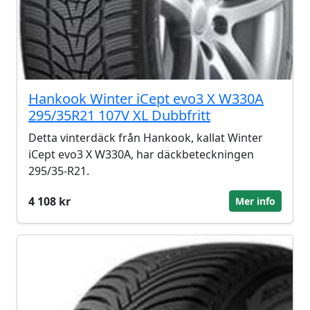
Hankook Winter iCept evo3 X W330A
295/35R21 107V XL Dubbfritt
Detta vinterdäck från Hankook, kallat Winter
iCept evo3 X W330A, har däckbeteckningen
295/35-R21.
4 108 kr
Mer info