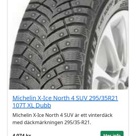
Michelin X-Ice North 4 SUV 295/35R21
107T XL Dubb
Michelin X-Ice North 4 SUV är ett vinterdäck
med däckmärkningen 295/35-R21.
4 074 kr
Mer info