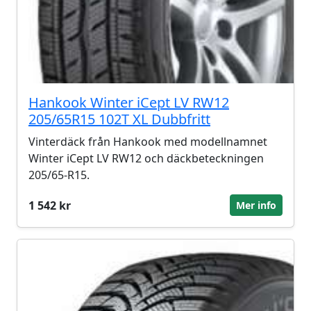
Hankook Winter iCept LV RW12
205/65R15 102T XL Dubbfritt
Vinterdäck från Hankook med modellnamnet
Winter iCept LV RW12 och däckbeteckningen
205/65-R15.
1 542 kr
Mer info