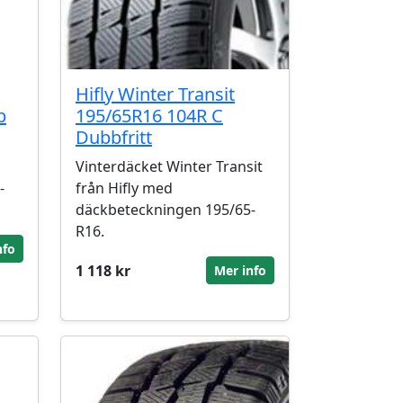
Hifly Winter Transit
b
195/65R16 104R C
Dubbfritt
Vinterdäcket Winter Transit
-
från Hifly med
däckbeteckningen 195/65-
R16.
nfo
1 118 kr
Mer info