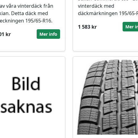
 av våra vinterdäck från
vinterdäck med
ian. Detta däck med
däckmärkningen 195/65-
eckningen 195/65-R16.
1 583 kr
Mer i
01 kr
Mer info