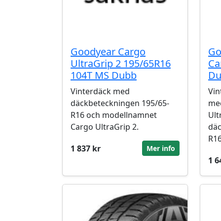
Goodyear Cargo
Go
UltraGrip 2 195/65R16
Ca
104T MS Dubb
Du
Vinterdäck med
Vin
däckbeteckningen 195/65-
me
R16 och modellnamnet
Ult
Cargo UltraGrip 2.
däc
R16
1 837 kr
Mer info
1 6