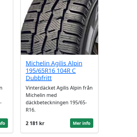
Michelin Agilis Alpin
195/65R16 104R C
Dubbfritt
n
Vinterdäcket Agilis Alpin från
Michelin med
-
däckbeteckningen 195/65-
R16.
2 181 kr
nfo
Mer info