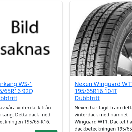
nkang WS-1
Nexen Winguard WT
5/65R16 92Q
195/65R16 104T
bbfritt
Dubbfritt
 av våra vinterdäck från
Nexen har tagit fram dett
kang. Detta däck med
vinterdäck med namnet
eckningen 195/65-R16.
Winguard WT1. Däcket ha
däckbeteckningen 195/65