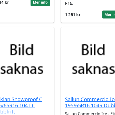
14 kr
Mer info
R16.
1 261 kr
Mer i
kian Snowproof C
Sailun Commercio Ic
5/65R16 104T C
195/65R16 104R Dub
bbfritt
Sailun Commercio Ice - Et