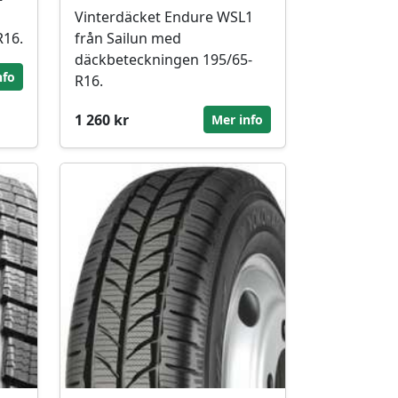
Vinterdäcket Endure WSL1
R16.
från Sailun med
däckbeteckningen 195/65-
nfo
R16.
1 260 kr
Mer info