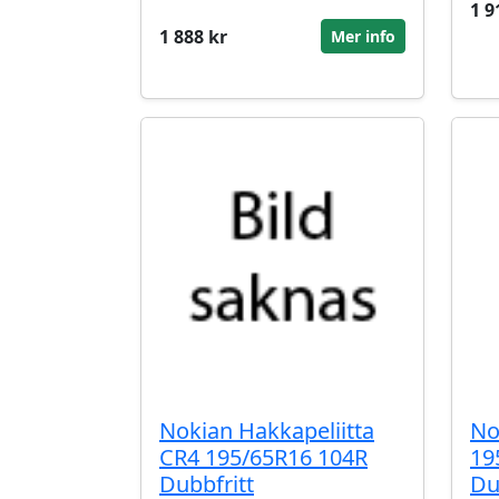
1 9
1 888 kr
Mer info
Nokian Hakkapeliitta
No
CR4 195/65R16 104R
19
Dubbfritt
Du