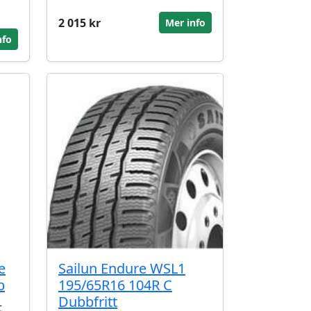
2 015 kr
Mer info
nfo
e
Sailun Endure WSL1
b
195/65R16 104R C
Dubbfritt
t