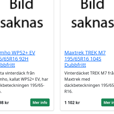
mho WP52+ EV
Maxtrek TREK M7
5/65R16 92H
195/65R16 104S
bbfritt
Dubbfritt
ta vinterdäck från
Vinterdäcket TREK M7 frå
ho, kallat WP52+ EV, har
Maxtrek med
kbeteckningen 195/65-
däckbeteckningen 195/65
.
R16.
98 kr
1 102 kr
Mer info
Mer i