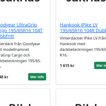
odyear UltraGrip
Hankook iPike LV
rgo 195/65R16 104T
195/65R16 104R Dub
bbfritt
Vinterdäcket iPike LV från
terdäck från Goodyear
Hankook med
d modellnamnet
däckbeteckningen 195/65
raGrip Cargo och
R16.
kbeteckningen 195/65-
1 615 kr
Mer i
.
48 kr
Mer info