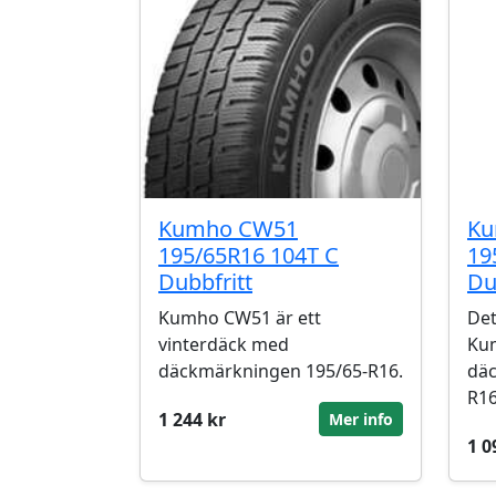
Kumho CW51
Ku
195/65R16 104T C
19
Dubbfritt
Du
Kumho CW51 är ett
Det
vinterdäck med
Kum
däckmärkningen 195/65-R16.
däc
R16
1 244 kr
Mer info
1 0