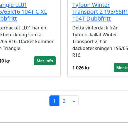
iangle LL01
Tyfoon Winter
5/65R16 104T C XL
Transport 2 195/65R
bbfritt
104T Dubbfritt
terdäcket LL01 har en
Detta vinterdäck från
kbeteckning som är
Tyfoon, kallat Winter
/65-R16. Däcket kommer
Transport 2, har
n Triangle.
däckbeteckningen 195/65
R16.
49 kr
Mer info
1 026 kr
Mer i
1
2
»