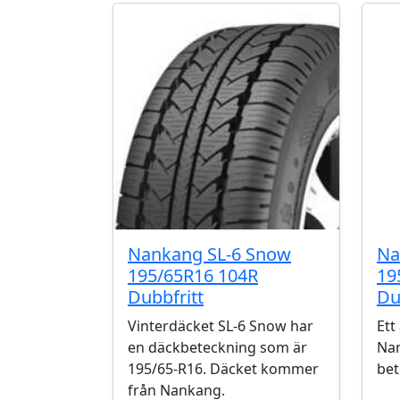
Nankang SL-6 Snow
Na
195/65R16 104R
19
Dubbfritt
Du
Vinterdäcket SL-6 Snow har
Ett
en däckbeteckning som är
Nan
195/65-R16. Däcket kommer
bet
från Nankang.