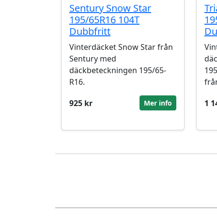
Sentury Snow Star
Tr
195/65R16 104T
19
Dubbfritt
Du
Vinterdäcket Snow Star från
Vin
Sentury med
däc
däckbeteckningen 195/65-
195
R16.
frå
925 kr
1 1
Mer info