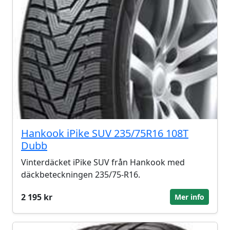
Hankook iPike SUV 235/75R16 108T
Dubb
Vinterdäcket iPike SUV från Hankook med
däckbeteckningen 235/75-R16.
2 195 kr
Mer info