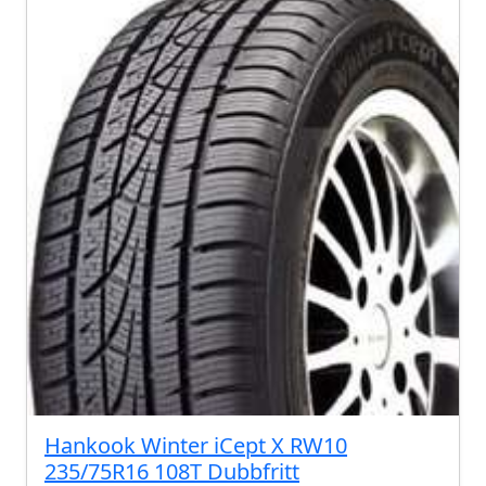
Hankook Winter iCept X RW10
235/75R16 108T Dubbfritt