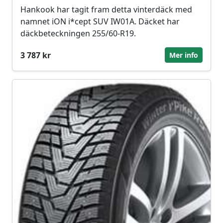
Hankook har tagit fram detta vinterdäck med
namnet iON i*cept SUV IW01A. Däcket har
däckbeteckningen 255/60-R19.
3 787 kr
Mer info