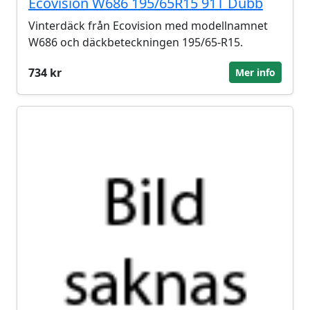
Ecovision W686 195/65R15 91T Dubb
Vinterdäck från Ecovision med modellnamnet
W686 och däckbeteckningen 195/65-R15.
734 kr
Mer info