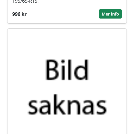
195/65-R15.
996 kr
Mer info