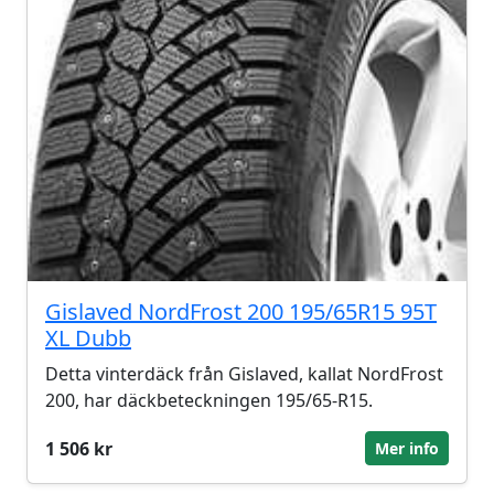
Gislaved NordFrost 200 195/65R15 95T
XL Dubb
Detta vinterdäck från Gislaved, kallat NordFrost
200, har däckbeteckningen 195/65-R15.
1 506 kr
Mer info