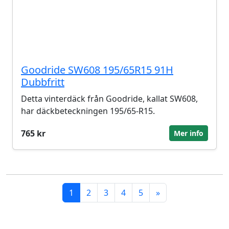
Goodride SW608 195/65R15 91H
Dubbfritt
Detta vinterdäck från Goodride, kallat SW608,
har däckbeteckningen 195/65-R15.
765 kr
Mer info
1
2
3
4
5
»