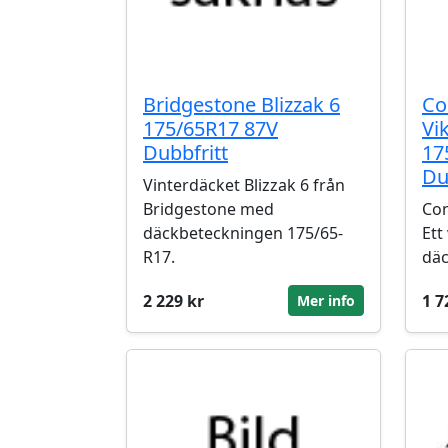
Bridgestone Blizzak 6
Co
175/65R17 87V
Vi
Dubbfritt
17
Du
Vinterdäcket Blizzak 6 från
Bridgestone med
Con
däckbeteckningen 175/65-
Ett
R17.
däc
2 229 kr
1 7
Mer info