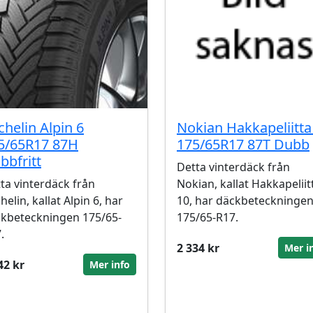
chelin Alpin 6
Nokian Hakkapeliitta
5/65R17 87H
175/65R17 87T Dubb
bbfritt
Detta vinterdäck från
ta vinterdäck från
Nokian, kallat Hakkapeliit
helin, kallat Alpin 6, har
10, har däckbeteckninge
kbeteckningen 175/65-
175/65-R17.
.
2 334 kr
Mer i
42 kr
Mer info