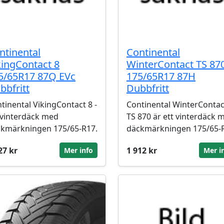
ntinental
Continental
kingContact 8
WinterContact TS 87
5/65R17 87Q EVc
175/65R17 87H
bbfritt
Dubbfritt
tinental VikingContact 8 -
Continental WinterContac
 vinterdäck med
TS 870 är ett vinterdäck 
kmärkningen 175/65-R17.
däckmärkningen 175/65-
27 kr
1 912 kr
Mer info
Mer i