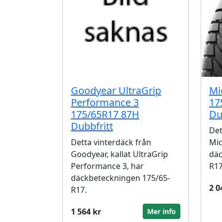
Goodyear UltraGrip
Mi
Performance 3
17
175/65R17 87H
Du
Dubbfritt
Det
Detta vinterdäck från
Mic
Goodyear, kallat UltraGrip
däc
Performance 3, har
R17
däckbeteckningen 175/65-
2 0
R17.
1 564 kr
Mer info